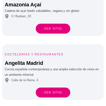
Amazonia Açaí
Cadena de açaí bowls saludables, vegana y sin gluten
C/ Barbieri, 20
VER SITIO





COCTELERÍAS
Y
RESTAURANTES
Angelita Madrid
Cocina española contemporánea y una amplia selección de vinos en
un ambiente informal.
Calle de la Reina, 4
VER SITIO