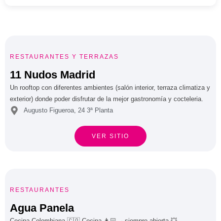





RESTAURANTES
Y
TERRAZAS
11 Nudos Madrid
Un rooftop con diferentes ambientes (salón interior, terraza climatiza y
exterior) donde poder disfrutar de la mejor gastronomía y cocteleria.
Augusto Figueroa, 24 3ª Planta
VER SITIO





RESTAURANTES
Agua Panela
Cocina Colombiana 🇨🇴 Cocina 👨🏻‍🍳 siempre abierta 💥