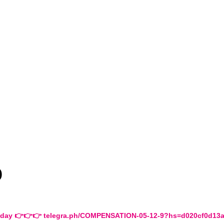
o
 Today 👉👉👉 telegra.ph/COMPENSATION-05-12-9?hs=d020cf0d13