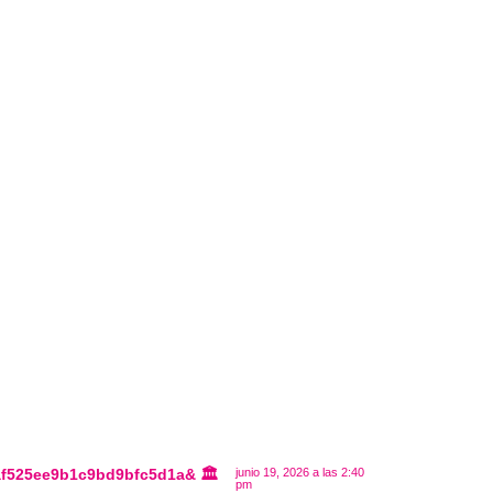
af525ee9b1c9bd9bfc5d1a& 🏛️
junio 19, 2026 a las 2:40
pm