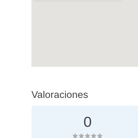
Valoraciones
0 Reseña
en
“Junco”
0