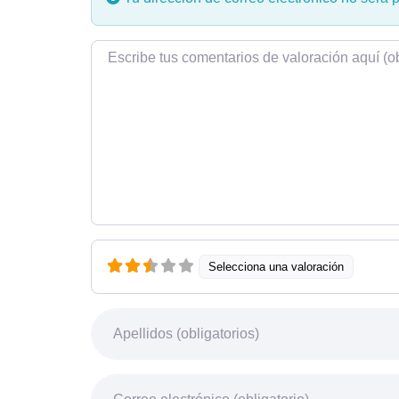
Texto de la reseña
Selecciona una valoración
Nombre
Correo electrónico