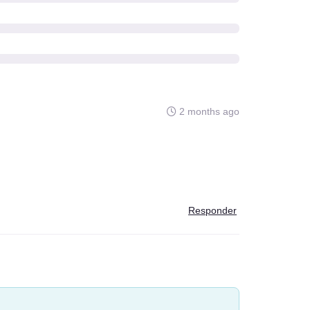
2 months ago
Responder