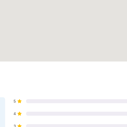
5
4
3