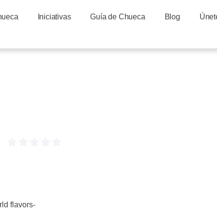
hueca
Iniciativas
Guía de Chueca
Blog
Únet
d flavors-