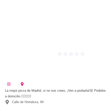
La mejor pizza de Madrid, si no nos crees, ¡Ven a probarla!😜 Pedidos
a domicilio 👇🏻🛵🍝🍕
Calle de Hortaleza, 84