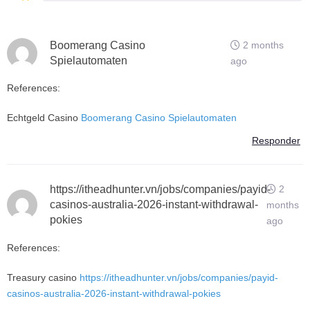
Boomerang Casino
2 months
Spielautomaten
ago
References:
Echtgeld Casino
Boomerang Casino Spielautomaten
Responder
2
https://itheadhunter.vn/jobs/companies/payid-
casinos-australia-2026-instant-withdrawal-
months
pokies
ago
References:
Treasury casino
https://itheadhunter.vn/jobs/companies/payid-
casinos-australia-2026-instant-withdrawal-pokies