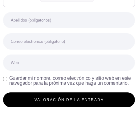
Nombre
Correo electrónico
Web
Guardar mi nombre, correo electrónico y sitio web en este
navegador para la próxima vez que haga un comentario.