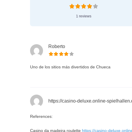
1 reviews
Roberto
Uno de los sitios más divertidos de Chueca
https://casino-deluxe.online-spielhallen.
References:
Casino da madeira roulette
https://casino-deluxe.onlin