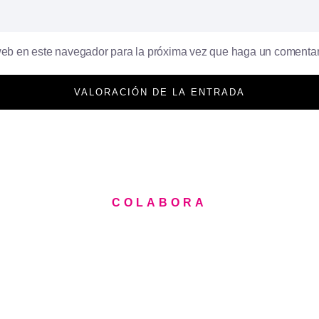
 web en este navegador para la próxima vez que haga un comentar
COLABORA