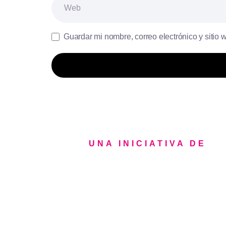
Guardar mi nombre, correo electrónico y sitio
UNA INICIATIVA DE