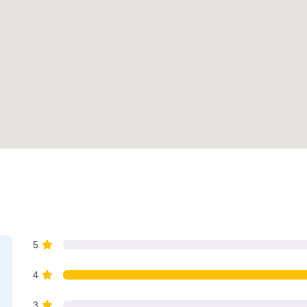
5
4
3