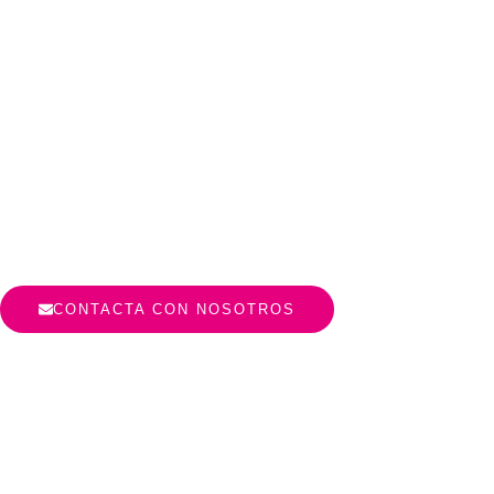
CONTACTA CON NOSOTROS