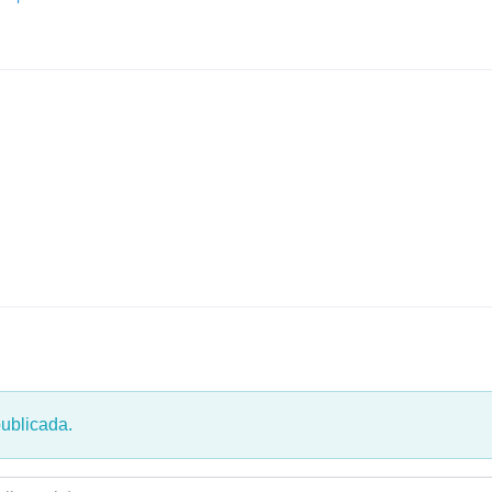
publicada.