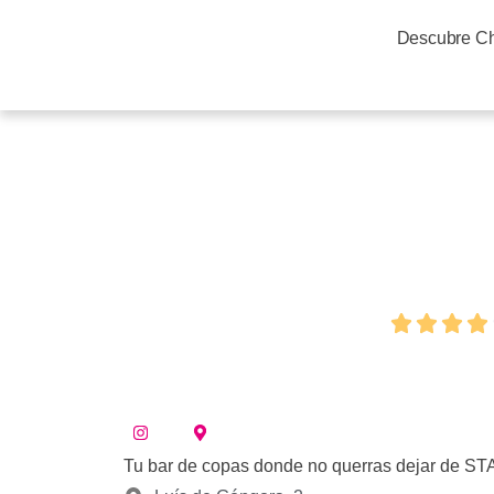
Descubre C
Tu bar de copas donde no querras dejar de STA