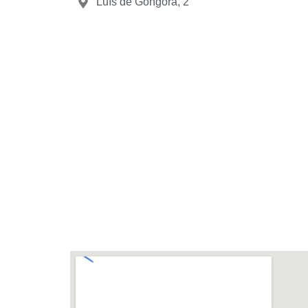
Luís de Góngora, 2