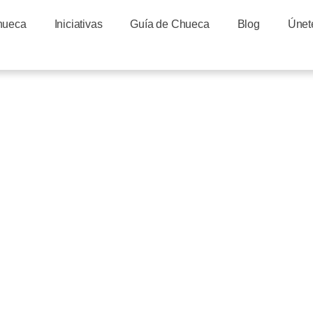
hueca
Iniciativas
Guía de Chueca
Blog
Únet