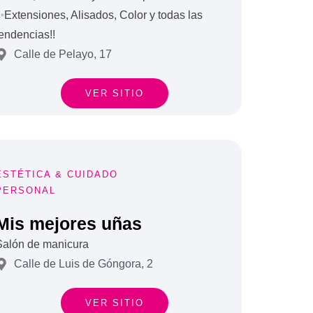
Extensiones, Alisados, Color y todas las
endencias!!
Calle de Pelayo, 17
VER SITIO




ESTÉTICA & CUIDADO
PERSONAL

Mis mejores uñas
Salón de manicura
Calle de Luis de Góngora, 2
VER SITIO