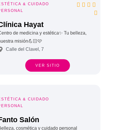




ESTÉTICA & CUIDADO
PERSONAL

Clínica Hayat
entro de medicina y estética✨ Tu belleza,
nuestra misión💪🏻🩷
Calle del Clavel, 7
VER SITIO




ESTÉTICA & CUIDADO
PERSONAL

Fanto Salón
Belleza, cosmética y cuidado personal