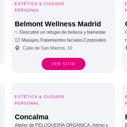





ESTÉTICA & CUIDADO
PERSONAL


Belmont Wellness Madrid
✨ Descubre un refugio de belleza y bienestar
C
💆‍♀️ Masajes,Tratamientos faciales,Corporales
Calle de San Marcos, 10
VER SITIO





ESTÉTICA & CUIDADO
PERSONAL


Concalma
Atelier de PELUQUERÍA ORGÁNICA, íntimo y