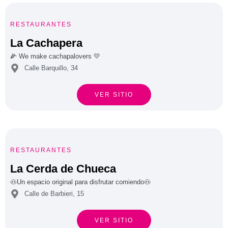





RESTAURANTES
La Cachapera
🌽 We make cachapalovers 💛
Calle Barquillo, 34
VER SITIO





RESTAURANTES
La Cerda de Chueca
🐽Un espacio original para disfrutar comiendo🐽
Calle de Barbieri, 15
VER SITIO