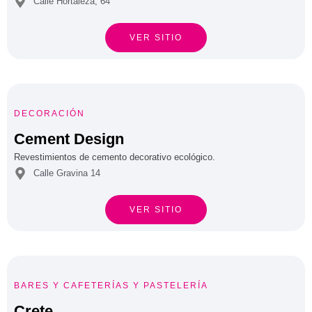
Calle Hortaleza, 64
VER SITIO





DECORACIÓN
Cement Design
Revestimientos de cemento decorativo ecológico.
Calle Gravina 14
VER SITIO





BARES Y CAFETERÍAS
Y
PASTELERÍA
Crete