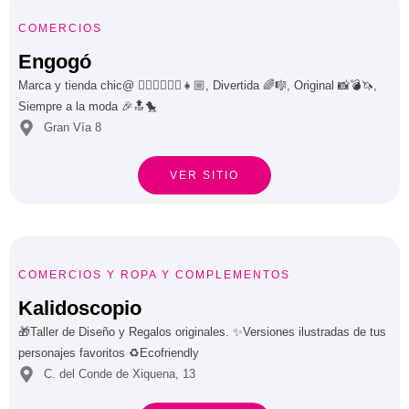





COMERCIOS
Engogó
Marca y tienda chic@ 🙋🏼‍♀️🙋🏻‍♂️👧🏼, Divertida 🌈🎼, Original 📸💣🦄,
Siempre a la moda 🎉🔝🐤
Gran Vía 8
VER SITIO





COMERCIOS
Y
ROPA Y COMPLEMENTOS
Kalidoscopio
🎁Taller de Diseño y Regalos originales. ✨Versiones ilustradas de tus
personajes favoritos ♻️Ecofriendly
C. del Conde de Xiquena, 13