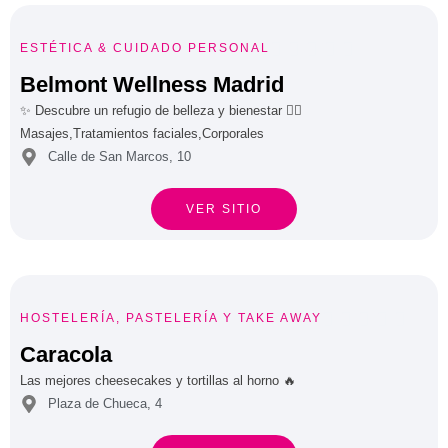





ESTÉTICA & CUIDADO PERSONAL
Belmont Wellness Madrid
✨ Descubre un refugio de belleza y bienestar 💆‍♀️
Masajes,Tratamientos faciales,Corporales
Calle de San Marcos, 10
VER SITIO





HOSTELERÍA
,
PASTELERÍA
Y
TAKE AWAY
Caracola
Las mejores cheesecakes y tortillas al horno 🔥
Plaza de Chueca, 4